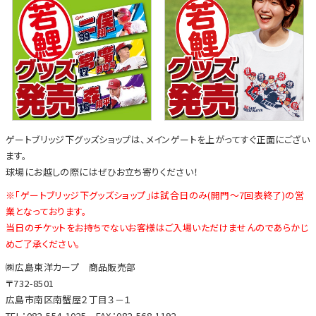
ゲートブリッジ下グッズショップは、メインゲートを上がってすぐ正面にござい
ます。
球場にお越しの際にはぜひお立ち寄りください！
※「ゲートブリッジ下グッズショップ」は試合日のみ(開門～7回表終了)の営
業となっております。
当日のチケットをお持ちでないお客様はご入場いただけませんのであらかじ
めご了承ください。
㈱広島東洋カープ 商品販売部
〒732-8501
広島市南区南蟹屋２丁目３－１
TEL：082-554-1025 FAX：082-568-1192