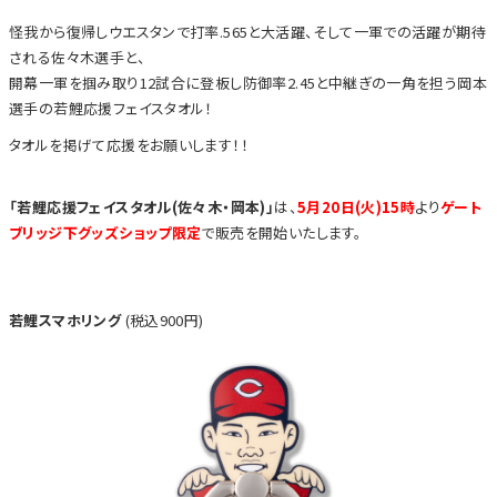
怪我から復帰しウエスタンで打率.565と大活躍、そして一軍での活躍が期待
される佐々木選手と、
開幕一軍を掴み取り12試合に登板し防御率2.45と中継ぎの一角を担う岡本
選手の若鯉応援フェイスタオル！
タオルを掲げて応援をお願いします！！
「若鯉応援フェイスタオル(佐々木・岡本)」
は、
5月20日(火)15時
より
ゲート
ブリッジ下グッズショップ限定
で販売を開始いたします。
若鯉スマホリング
(税込900円)