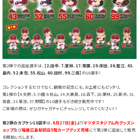
第2弾での追加選手は、【
2.田中
、
7.堂林
、
17.常廣
、
19.床田
、
36.塹江
、
43.
島内
、
52.末包
、
55.松山
、
60.田村
、
99.二俣
】の10選手！
コレクションするだけでなく、観戦の記念にも、お土産にもピッタリ。
第1弾の【4.矢野、5.小園.9.秋山、14.大瀬良、18.森下、20.栗林、25.新井、31.
坂倉、33.菊池、37.野間】の10選手も引き続き販売中です！
ご来場の際は、ぜひガチャガチャにチャレンジしてみてください！！
第2弾のカプケシ10選手
は、
6月27日(金)
より
マツダスタジアム内グッズシ
ョップ
及び
福屋広島駅前店5階カープグッズ売場
にて第1弾に追加して販売
を開始いたします。