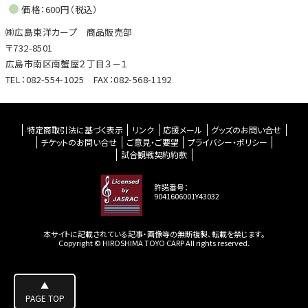
価格：600円（税込）
㈱広島東洋カープ 商品販売部
〒732-8501
広島市南区南蟹屋２丁目３－１
TEL：082-554-1025 FAX：082-568-1192
特定商取引法に基づく表示
リンク
応援メール
グッズのお問い合せ
チケットのお問い合せ
ご意見・ご要望
プライバシー・ポリシー
試合観戦契約約款
許諾番号：
9041606001Y43032
本サイトに記載されている記事・画像等の無断複製、転載を禁じます。
Copyright © HIROSHIMA TOYO CARP All rights reserved.
▲
PAGE TOP