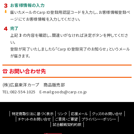
お客様情報の入力
届いたメールの
Carp ID
登録用認証コードを入力し、お客様情報登録ペ
ージにてお客様情報を入力してください。
完了
上記
3
の内容を確認し、間違いがなければ決定ボタンを押してくださ
い。
登録が完了いたしましたら「
Carp ID
登録完了のお知らせ」というメール
が届きます。
お問い合わせ先
(株)広島東洋カープ 商品販売部
TEL:082-554-1025 E-mail:goods@carp.co.jp
特定商取引法に基づく表示
リンク
応援メール
グッズのお問い合せ
チケットのお問い合せ
ご意見・ご要望
プライバシー・ポリシー
試合観戦契約約款