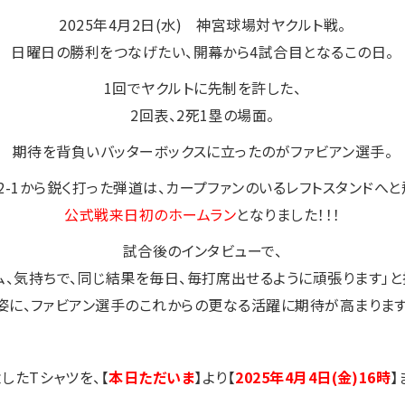
2025年4月2日(水) 神宮球場対ヤクルト戦。
日曜日の勝利をつなげたい、開幕から4試合目となるこの日。
1回でヤクルトに先制を許した、
2回表、2死1塁の場面。
期待を背負いバッターボックスに立ったのがファビアン選手。
2-1から鋭く打った弾道は、カープファンのいるレフトスタンドへ
公式戦来日初のホームラン
となりました！！！
試合後のインタビューで、
ム、気持ちで、同じ結果を毎日、毎打席出せるように頑張ります」と
姿に、ファビアン選手のこれからの更なる活躍に期待が高まります
したTシャツを、【
本日ただいま
】より【
2025年4月4日(金)16時
】