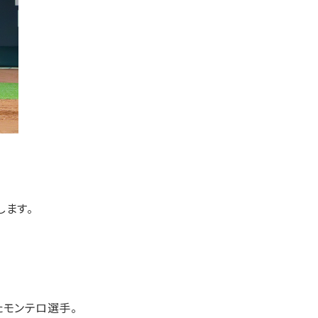
します。
。
たモンテロ選手。