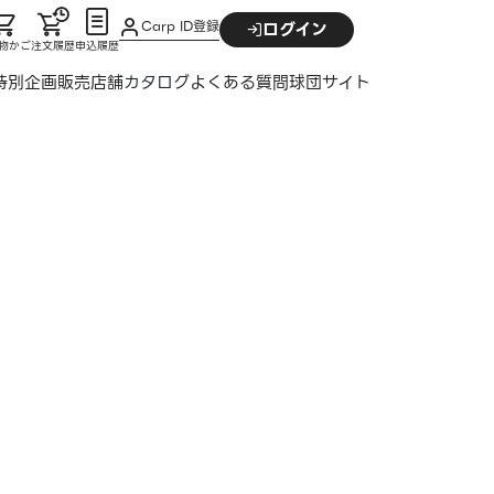
Carp ID登録
ログイン
物かご
注文履歴
申込履歴
特別企画
販売店舗
カタログ
よくある質問
球団サイト