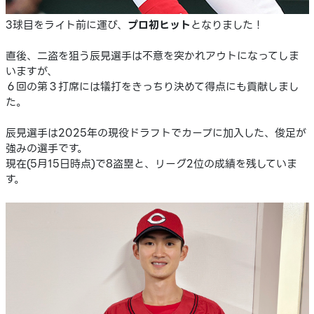
3球目をライト前に運び、
プロ初ヒット
となりました！
直後、二盗を狙う辰見選手は不意を突かれアウトになってしま
いますが、
６回の第３打席には犠打をきっちり決めて得点にも貢献しまし
た。
辰見選手は2025年の現役ドラフトでカープに加入した、俊足が
強みの選手です。
現在(5月15日時点)で8盗塁と、リーグ2位の成績を残していま
す。