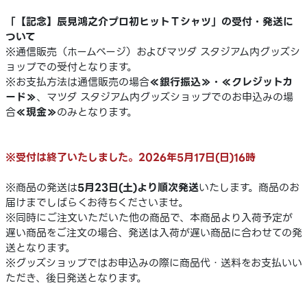
「【記念】辰見鴻之介プロ初ヒットＴシャツ」の受付・発送に
ついて
※通信販売（ホームページ）およびマツダ スタジアム内グッズシ
ョップでの受付となります。
※お支払方法は通信販売の場合
≪銀行振込≫・≪クレジットカ
ード≫
、マツダ スタジアム内グッズショップでのお申込みの場
合
≪現金≫
のみとなります。
※受付は終了いたしました。2026年5月17日(日)16時
※商品の発送は
5月23日(土)より順次発送
いたします。商品のお
届けまでしばらくお待ちくださいませ。
※同時にご注文いただいた他の商品で、本商品より入荷予定が
遅い商品をご注文の場合、発送は入荷が遅い商品に合わせての発
送となります。
※グッズショップではお申込みの際に商品代・送料をお支払いい
ただき、後日発送となります。