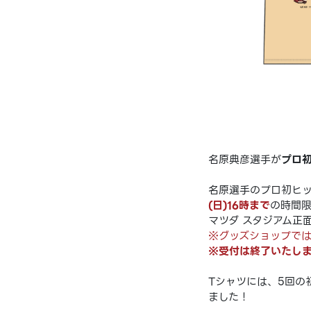
名原典彦選手が
プロ
名原選手のプロ初ヒ
(日)16時
まで
の時間
マツダ スタジアム正
※グッズショップで
※受付は終了いたしまし
Tシャツには、5回の
ました！