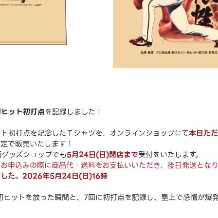
初ヒット初打点
を記録しました！
ット初打点を記念したＴシャツを、オンラインショップにて
本日ただ
限定で販売いたします！
面グッズショップでも
5月24日(日)閉店まで
受付をいたします。
はお申込みの際に商品代・送料をお支払いいただき、後日発送となり
た。2026年5月24日(日)16時
初ヒットを放った瞬間と、7回に初打点を記録し、塁上で感情が爆