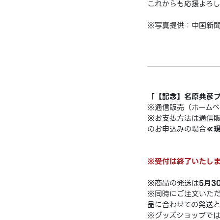
これからも応援よろし
※写真提供：中国新
「【記念】名原典彦
※通信販売（ホームペ
※お支払方法は通信
のお申込みの場合
≪
※受付は終了いたしまし
※商品の発送は
5月3
※同時にご注文いた
品に合わせての発送と
※グッズショップで