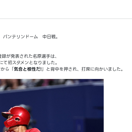
金) バンテリンドーム 中日戦。
下登録が発表された名原選手は、
にて初スタメンとなりました。
督から「
気合と根性だ!
」と背中を押され、打席に向かいました。