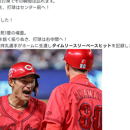
第2打席でその瞬間は訪れます。
え、打球はセンター前へ！
ました！
2死1塁の場面。
を鋭く振りぬき、打球は右中間へ！
の持丸選手がホームに生還し
タイムリースリーベースヒット
を記録し