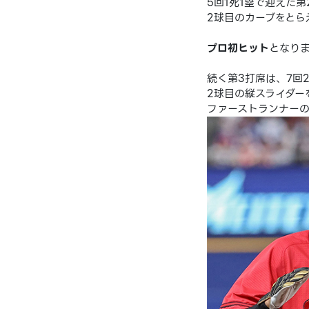
5回1死1塁で迎えた
2球目のカーブをとら
プロ初ヒット
となり
続く第3打席は、7回
2球目の縦スライダー
ファーストランナー