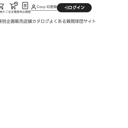
Carp ID登録
ログイン
物かご
注文履歴
申込履歴
特別企画
販売店舗
カタログ
よくある質問
球団サイト