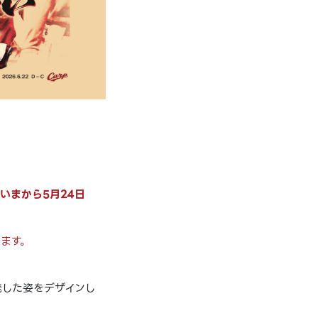
いま
から
5月24日
ます。
発した姿をデザインし