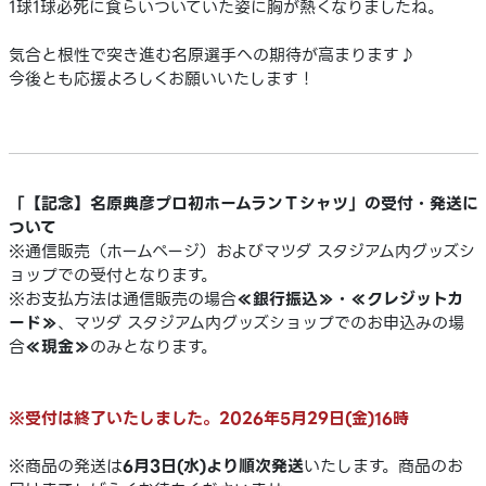
1球1球必死に食らいついていた姿に胸が熱くなりましたね。
気合と根性で突き進む名原選手への期待が高まります♪
今後とも応援よろしくお願いいたします！
「【記念】名原典彦プロ初ホームランＴシャツ」の受付・発送に
ついて
※通信販売（ホームページ）およびマツダ スタジアム内グッズシ
ョップでの受付となります。
※お支払方法は通信販売の場合
≪銀行振込≫・≪クレジットカ
ード≫
、マツダ スタジアム内グッズショップでのお申込みの場
合
≪現金≫
のみとなります。
※受付は終了いたしました。2026年5月29日(金)16時
※商品の発送は
6月3日(水)より順次発送
いたします。商品のお