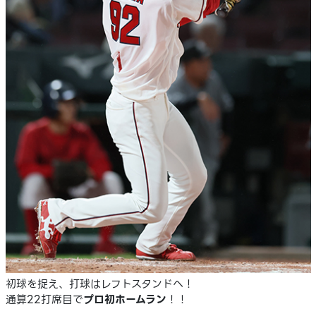
初球を捉え、打球はレフトスタンドへ！
通算22打席目で
プロ初ホームラン
！！