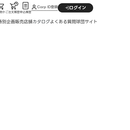
Carp ID登録
ログイン
物かご
注文履歴
申込履歴
特別企画
販売店舗
カタログ
よくある質問
球団サイト