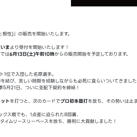
と根性)」の販売を開始いたします。
だいま
より受付を開始いたします！
プでは
6月13日(土)午前10時
からの販売開始を予定しております。
フト1位で入団した名原選手。
約を結び、苦しい時期を経験しながらも必死に食らいついてきました
季5月21日、ついに支配下契約を締結！
ヒット
を打つと、次のカードで
プロ初本塁打
を放ち、その勢いは止
リックス戦でも、1点差に迫られた8回裏、
タイムリースリーベースを放ち、勝利に大貢献しました！