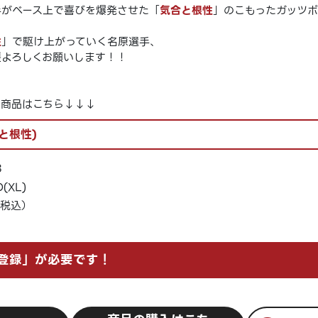
手がベース上で喜びを爆発させた「
気合と根性
」のこもったガッツポ
性
」で駆け上がっていく名原選手、
援よろしくお願いします！！
た商品はこちら↓↓↓
と根性)
3
(XL)
（税込）
D登録」が必要です！