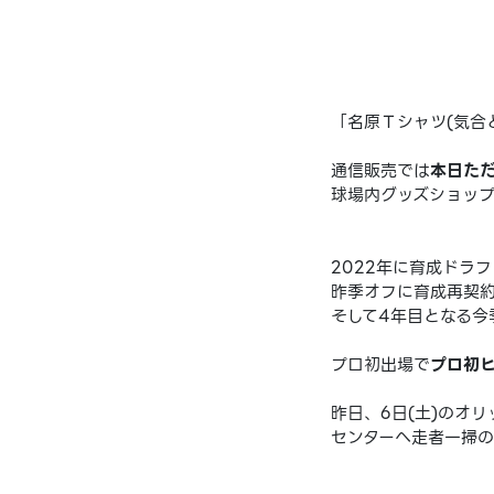
「名原Ｔシャツ(気合
通信販売では
本日た
球場内グッズショッ
2022年に育成ドラ
昨季オフに育成再契
そして4年目となる今
プロ初出場で
プロ初
昨日、6日(土)のオ
センターへ走者一掃の