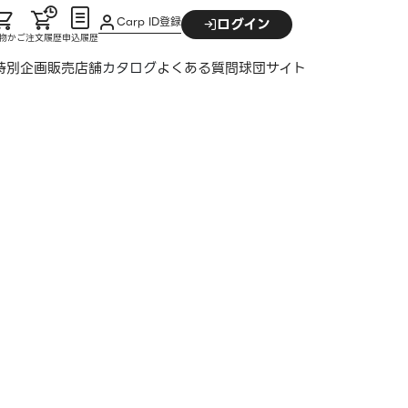
Carp ID登録
ログイン
物かご
注文履歴
申込履歴
特別企画
販売店舗
カタログ
よくある質問
球団サイト