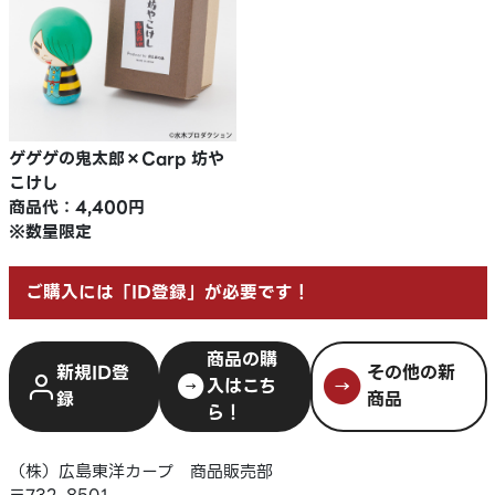
ゲゲゲの鬼太郎×Carp 坊や
こけし
商品代：4,400円
※数量限定
ご購入には「ID登録」が必要です！
商品の購
新規ID登
その他の新
入はこち
録
商品
ら！
（株）広島東洋カープ 商品販売部