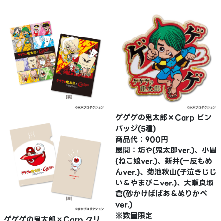
ゲゲゲの鬼太郎×Carp ピン
バッジ(5種)
商品代：900円
展開：坊や(鬼太郎ver.)、小園
(ねこ娘ver.)、新井(一反もめ
んver.)、菊池秋山(子泣きじじ
い＆やまびこver.)、大瀬良坂
倉(砂かけばばあ＆ぬりかべ
ver.)
※数量限定
ゲゲゲの鬼太郎×Carp クリ