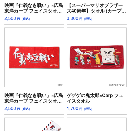
映画『仁義なき戦い』×広島
【スーパーマリオブラザー
東洋カープ フェイスタオル
ズ40周年】タオル (カープ
（新井監督）
Ver.)
2,500
3,300
円（税込）
円（税込）
映画『仁義なき戦い』×広島
ゲゲゲの鬼太郎×Carp フェ
東洋カープ フェイスタオル
イスタオル
（仁義ある戦い）
2,500
1,700
円（税込）
円（税込）