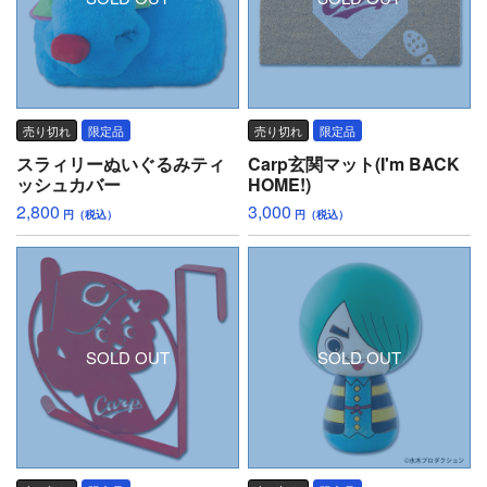
売り切れ
限定品
売り切れ
限定品
スラィリーぬいぐるみティ
Carp玄関マット(I'm BACK
ッシュカバー
HOME!)
2,800
3,000
円（税込）
円（税込）
SOLD OUT
SOLD OUT