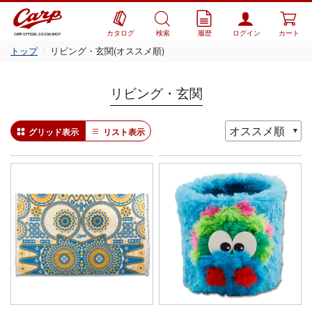
カタログ
検索
履歴
ログイン
カート
CARP OFFICIAL GOODS SHOP
トップ
リビング・玄関(オススメ順)
リビング・玄関
グリッド表示
リスト表示