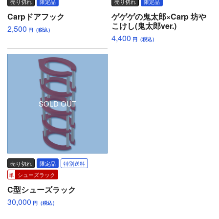
売り切れ
限定品
売り切れ
限定品
Carpドアフック
ゲゲゲの鬼太郎×Carp 坊や
こけし(鬼太郎ver.)
2,500
円（税込）
4,400
円（税込）
SOLD OUT
売り切れ
限定品
特別送料
シューズラック
C型シューズラック
30,000
円（税込）