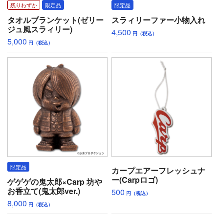
残りわずか
限定品
限定品
タオルブランケット(ゼリー
スラィリーファー小物入れ
ジュ風スラィリー)
4,500
円（税込）
5,000
円（税込）
限定品
カープエアーフレッシュナ
ー(Carpロゴ)
ゲゲゲの鬼太郎×Carp 坊や
お香立て(鬼太郎ver.)
500
円（税込）
8,000
円（税込）