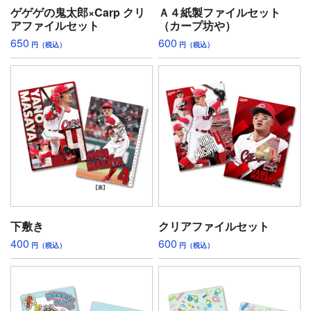
ゲゲゲの鬼太郎×Carp クリ
Ａ４紙製ファイルセット
アファイルセット
（カープ坊や）
650
600
円（税込）
円（税込）
下敷き
クリアファイルセット
400
600
円（税込）
円（税込）