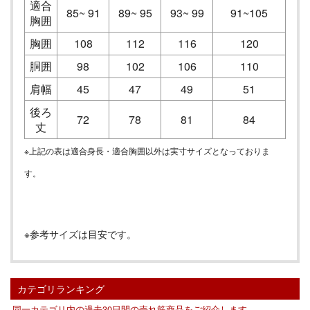
適合
85~ 91
89~ 95
93~ 99
91~105
胸囲
胸囲
108
112
116
120
胴囲
98
102
106
110
肩幅
45
47
49
51
後ろ
72
78
81
84
丈
※上記の表は適合身長・適合胸囲以外は実寸サイズとなっておりま
す。
※参考サイズは目安です。
カテゴリランキング
同一カテゴリ内の過去30日間の売れ筋商品をご紹介します