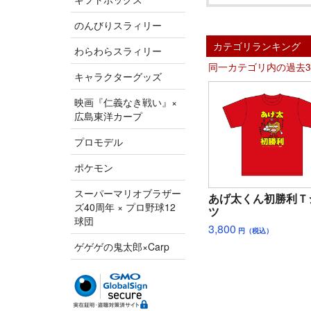
のんびりスラィリー
カテゴリランキング
わらわらスラィリー
同一カテゴリ内の過去
キャラクターグッズ
映画『仁義なき戦い』×
広島東洋カープ
プロモデル
ポケモン
スーパーマリオブラザー
あげ太くん初勝利Ｔ
ズ40周年 × プロ野球12
ツ
球団
3,800
円（税込）
ゲゲゲの鬼太郎×Carp