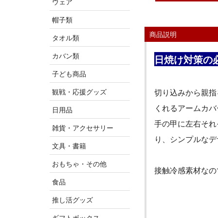
ウェア
帽子類
商品説明
タオル類
カバン類
日焼け
対策の
子ども商品
観戦・応援グッズ
切り込みから親指
くれるアームカバ
日用品
手の甲に左右それ
雑貨・アクセサリー
り、シンプルなデ
文具・書籍
おもちゃ・その他
接触冷感素材なの
食品
推し活グッズ
ギフトボックス