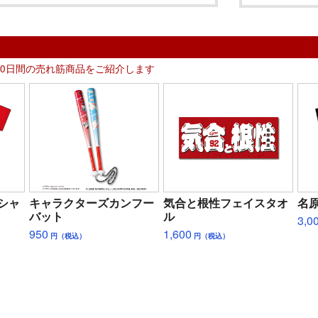
30日間の売れ筋商品をご紹介します
シャ
キャラクターズカンフー
気合と根性フェイスタオ
名原
バット
ル
3,0
950
1,600
円（税込）
円（税込）