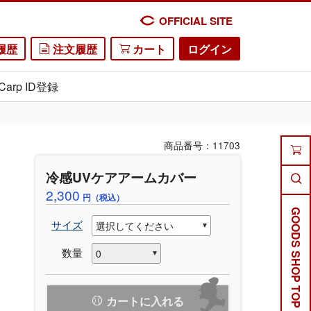
OFFICIAL SITE
履歴
注文履歴
カート
ログイン
Carp ID登録
商品番号：11703
冷感UVケアアームカバー
2,300
円（税込）
GOODS SHOP TOP
サイズ
数量
カートに入れる