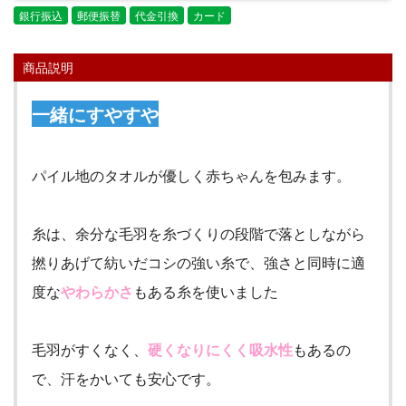
銀行振込
郵便振替
代金引換
カード
商品説明
一緒にすやすや
パイル地のタオルが優しく赤ちゃんを包みます。
糸は、余分な毛羽を糸づくりの段階で落としながら
撚りあげて紡いだコシの強い糸で、強さと同時に適
度な
やわらかさ
もある糸を使いました
毛羽がすくなく、
硬くなりにくく吸水性
もあるの
で、汗をかいても安心です。