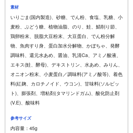
素材
いりごま(国内製造)、砂糖、でん粉、食塩、乳糖、小
麦粉、ぶどう糖、植物油脂、のり、鮭、鯖削り節、
鶏卵粉末、脱脂大豆粉末、大豆蛋白、でん粉分解
物、魚肉すり身、蛋白加水分解物、かぼちゃ、発酵
調味料、還元水あめ、醤油、乳清Ca、アミノ酸液、
エキス(鮭、酵母)、デキストリン、水あめ、みりん、
オニオン粉末、小麦蛋白／調味料(アミノ酸等)、着色
料(紅麹、カロチノイド、ウコン)、甘味料(ソルビッ
ト)、膨張剤、増粘剤(タマリンドガム)、酸化防止剤
(V.E)、酸味料
参考サイズ
内容量：
45g