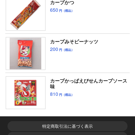
カープかつ
650
円（税込）
カープみそピーナッツ
200
円（税込）
カープかっぱえびせんカープソース
味
810
円（税込）
特定商取引法に基づく表示