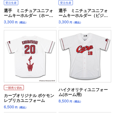
受注生産
受注生産
選手 ミニチュアユニフォ
選手 ミニチュアユニフォ
ームキーホルダー（ホー
ームキーホルダー（ビジタ
ム）
ー）
3,300
3,300
円（税込）
円（税込）
一部売り切れ
ハイクオリティユニフォー
ム(ホーム用)
カープオリジナル ポケモン
レプリカユニフォーム
8,500
円（税込）
6,500
円（税込）