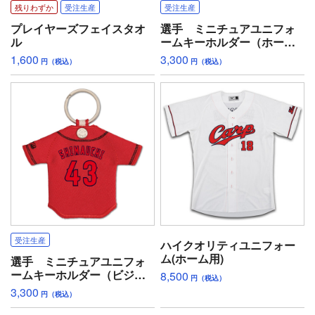
残りわずか
受注生産
受注生産
プレイヤーズフェイスタオ
選手 ミニチュアユニフォ
ル
ームキーホルダー（ホー
ム）
1,600
3,300
円（税込）
円（税込）
受注生産
ハイクオリティユニフォー
ム(ホーム用)
選手 ミニチュアユニフォ
ームキーホルダー（ビジタ
8,500
円（税込）
ー）
3,300
円（税込）