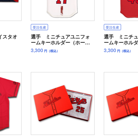
受注生産
受注生産
イスタオ
選手 ミニチュアユニフォ
選手 ミニチ
ームキーホルダー（ホー
ームキーホル
ム）
ー）
3,300
3,300
円（税込）
円（税込）