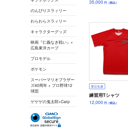
35,000
円（税込）
のんびりスラィリー
わらわらスラィリー
キャラクターグッズ
映画『仁義なき戦い』×
広島東洋カープ
プロモデル
ポケモン
スーパーマリオブラザー
ズ40周年 × プロ野球12
受注生産
球団
練習用Tシャツ
ゲゲゲの鬼太郎×Carp
12,000
円（税込）