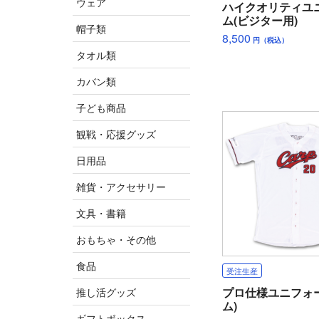
ウェア
ハイクオリティユ
ム(ビジター用)
帽子類
8,500
円（税込）
タオル類
カバン類
子ども商品
観戦・応援グッズ
日用品
雑貨・アクセサリー
文具・書籍
おもちゃ・その他
食品
受注生産
プロ仕様ユニフォ
推し活グッズ
ム)
ギフトボックス