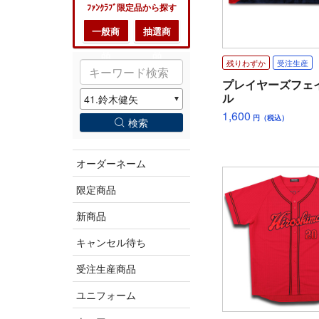
ﾌｧﾝｸﾗﾌﾞ限定品から探す
一般商
抽選商
品
品
残りわずか
受注生産
プレイヤーズフェ
ル
1,600
円（税込）
検索
オーダーネーム
限定商品
新商品
キャンセル待ち
受注生産商品
ユニフォーム