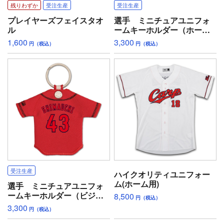
残りわずか
受注生産
受注生産
プレイヤーズフェイスタオ
選手 ミニチュアユニフォ
ル
ームキーホルダー（ホー
ム）
1,600
3,300
円（税込）
円（税込）
受注生産
ハイクオリティユニフォー
ム(ホーム用)
選手 ミニチュアユニフォ
ームキーホルダー（ビジタ
8,500
円（税込）
ー）
3,300
円（税込）