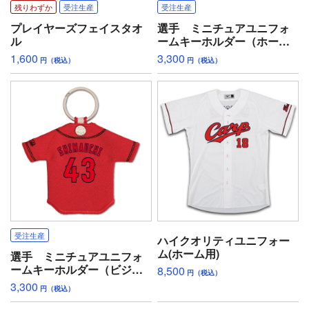
残りわずか
受注生産
受注生産
プレイヤーズフェイスタオ
選手 ミニチュアユニフォ
ル
ームキーホルダー（ホー
ム）
1,600
3,300
円（税込）
円（税込）
受注生産
ハイクオリティユニフォー
ム(ホーム用)
選手 ミニチュアユニフォ
ームキーホルダー（ビジタ
8,500
円（税込）
ー）
3,300
円（税込）