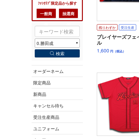
ﾌｧﾝｸﾗﾌﾞ限定品から探す
一般商
抽選商
品
品
残りわずか
受注生産
プレイヤーズフェ
ル
1,600
円（税込）
検索
オーダーネーム
限定商品
新商品
キャンセル待ち
受注生産商品
ユニフォーム