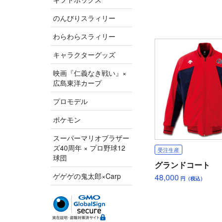
のんびりスラィリー
わらわらスラィリー
キャラクターグッズ
映画『仁義なき戦い』×
広島東洋カープ
プロモデル
ポケモン
スーパーマリオブラザー
ズ40周年 × プロ野球12
受注生産
球団
グランドコート
ゲゲゲの鬼太郎×Carp
48,000
円（税込）