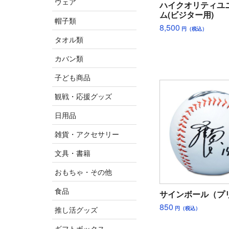
ウェア
ハイクオリティユ
ム(ビジター用)
帽子類
8,500
円（税込）
タオル類
カバン類
子ども商品
観戦・応援グッズ
日用品
雑貨・アクセサリー
文具・書籍
おもちゃ・その他
食品
サインボール（プ
850
円（税込）
推し活グッズ
ギフトボックス