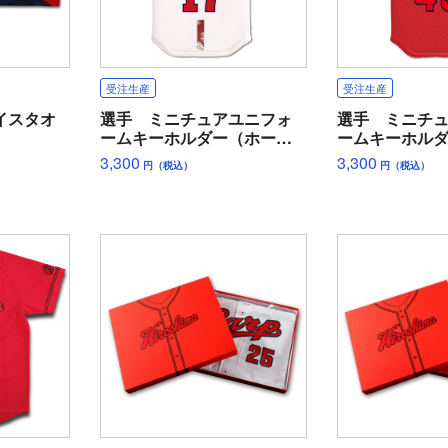
受注生産
受注生産
イスタオ
選手 ミニチュアユニフォ
選手 ミニチ
ームキーホルダー（ホー
ームキーホル
ム）
ー）
3,300
3,300
円（税込）
円（税込）