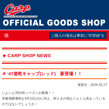
メ
ご購入の場合は事前に“ID登録”を
イ
ン
CARP SHOP NEWS
ナ
ビ
ゲ
‘47速乾キャップ(レッド) 新登場！！
ー
更新日：2024.03.27
シ
ョ
いよいよ2024年シーズンが開幕！！
本拠地開幕戦も4月2日(火)に控え、皆さまの熱もぐんぐん高まっている
ン
のではないでしょうか！