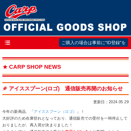
メ
ご購入の場合は事前に“ID登録”を
イ
ン
CARP SHOP NEWS
ナ
ビ
ゲ
アイススプーン(ロゴ) 通信販売再開のお知らせ
ー
更新日：2024.05.29
シ
ョ
今年の新商品、「
アイススプーン（ロゴ）
」！
大好評のため在庫切れとなっており、通信販売での受付を一時停止して
ン
おりましたが、再入荷が決まりました！