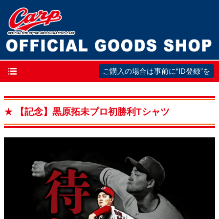
メ
ご購入の場合は事前に“ID登録”を
イ
ン
【記念】黒原拓未プロ初勝利Tシャツ
ナ
ビ
ゲ
ー
シ
ョ
ン