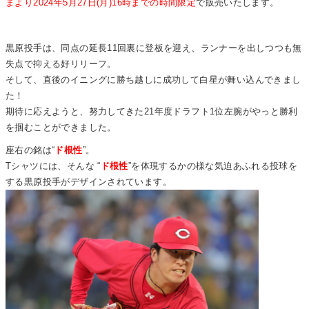
まより2024年5月27日(月)16時までの時間限定
で販売いたします。
黒原投手は、同点の延長11回裏に登板を迎え、ランナーを出しつつも無
失点で抑える好リリーフ。
そして、直後のイニングに勝ち越しに成功して白星が舞い込んできまし
た！
期待に応えようと、努力してきた21年度ドラフト1位左腕がやっと勝利
を掴むことができました。
座右の銘は“
ド根性
”。
Tシャツには、そんな “
ド根性
”を体現するかの様な気迫あふれる投球を
する黒原投手がデザインされています。