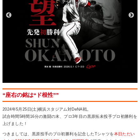
“座右の銘は“ド根性””
2024年5月25日(土)横浜スタジアム対DeNA戦。
試合時間5時間16分の激闘の末、プロ3年目の黒原拓未投手プロ初勝利を
上げました！
つきましては、黒原投手のプロ初勝利を記念したTシャツを
本日ただい