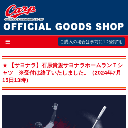
メ
ご購入の場合は事前に“ID登録”を
イ
ン
【サヨナラ】石原貴規サヨナラホームランＴシ
ナ
ャツ ※受付は終了いたしました。（2024年7月
ビ
15日13時）
ゲ
ー
シ
ョ
ン