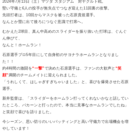
2024年7月13日（土）マツダ スタジアム 対ヤクルト戦。
堅い守備と6人の投手が無失点でつなぎ迎えた11回裏の攻撃。
先頭打者は、10回からマスクを被った石原貴規選手。
なんとか塁に出て後ろにつなぐ意識で打席へ。
むかえた2球目、真ん中高めのスライダーを振り抜いた打球は、ぐんぐ
ん伸びて、
なんと！ホームラン！
石原選手プロ5年目にして自身初のサヨナラホームランとなりまし
た！！
約4時間の激闘を
“一撃”
で決めた石原選手は、ファンの大歓声と
“笑
顔”
満開のチームメイトに迎えられました。
「うれしくて、はしゃぎすぎちゃいました」と、喜びを爆発させた石原
選手。
新井監督は、「スライダーをホームラン打ってくれないかなと話してい
たところ、パカーンと打ったので。本当に見事なホームランでしたね」
と笑顔で喜びを語りました。
今シーズン、思い切りのいいバッティングと高い守備力で出場機会を増
やしています！