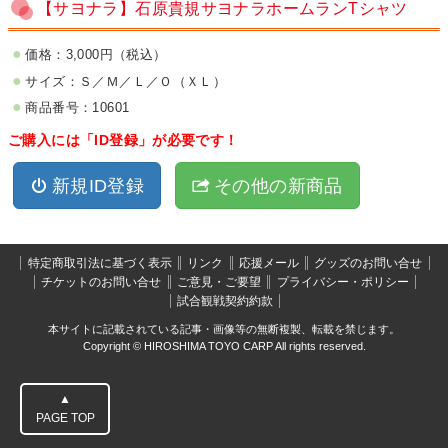
【サヨナラ】石原貴規サヨナラホームランTシャツ
価格：3,000円（税込）
サイズ：Ｓ／Ｍ／Ｌ／Ｏ（ＸＬ）
商品番号：10601
ご購入には「ID登録」が必要です！
新規ID登録
その他の新商品
特定商取引法に基づく表示
リンク
応援メール
グッズのお問い合せ
チケットのお問い合せ
ご意見・ご要望
プライバシー・ポリシー
試合観戦契約約款
本サイトに記載されている記事・画像等の無断複製、転載を禁じます。
Copyright © HIROSHIMA TOYO CARP All rights reserved.
▲
PAGE TOP