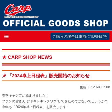
メ
ご購入の場合は事前に“ID登録”を
イ
ン
CARP SHOP NEWS
ナ
ビ
ゲ
「2024卓上日程表」販売開始のお知らせ
ー
更新日：2024.02.08
シ
ョ
春季キャンプが始まりました！
ファンの皆さんは“ドキドキワクワク”してきたのではないでしょうか？
ン
今年も「2024年卓上日程表」を販売します！