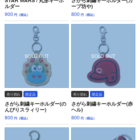
STAR WARS / 丸形キーホ
さがら刺繍キーホルダー(カ
ルダー
ープ坊や)
900
800
円（税込）
円（税込）
SOLD OUT
SOLD OUT
売り切れ
限定品
売り切れ
限定品
さがら刺繍キーホルダー(の
さがら刺繍キーホルダー(赤
んびりスラィリー)
ヘル)
800
800
円（税込）
円（税込）