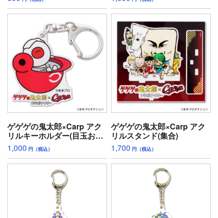
ゲゲゲの鬼太郎×Carp アク
ゲゲゲの鬼太郎×Carp アク
リルキーホルダー(目玉おや
リルスタンド(集合)
じ)
1,000
1,700
円（税込）
円（税込）