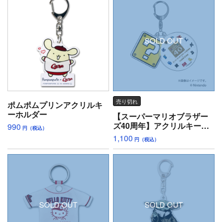
SOLD OUT
売り切れ
ポムポムプリンアクリルキ
ーホルダー
【スーパーマリオブラザー
ズ40周年】アクリルキーホ
990
円（税込）
ルダー
1,100
円（税込）
SOLD OUT
SOLD OUT