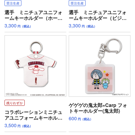
受注生産
受注生産
選手 ミニチュアユニフォ
選手 ミニチュアユニフォ
ームキーホルダー（ホー
ームキーホルダー（ビジタ
ム）
ー）
3,300
3,300
円（税込）
円（税込）
残りわずか
ゲゲゲの鬼太郎×Carp フォ
トキーホルダー(鬼太郎)
コラボレーションミニチュ
アユニフォームキーホルダ
600
円（税込）
ー「シナモロール」
3,500
円（税込）