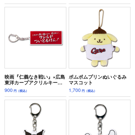
ど)
れ!)
映画『仁義なき戦い』×広島
ポムポムプリンぬいぐるみ
東洋カープアクリルキーホ
マスコット
ルダー(ワシらがついとるけ
900
1,700
円（税込）
円（税込）
ん)