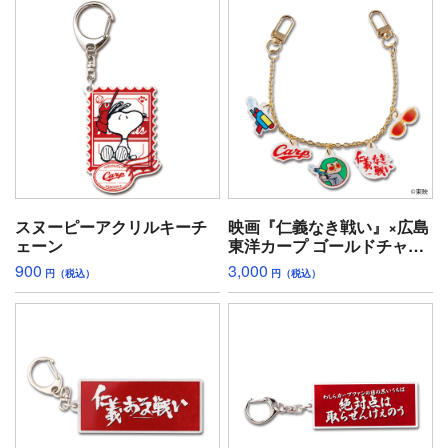
スヌーピーアクリルキーチ
映画『仁義なき戦い』×広島
ェーン
東洋カープ ゴールドチャー
ム（ティアドロップ坊や）
900
3,000
円（税込）
円（税込）