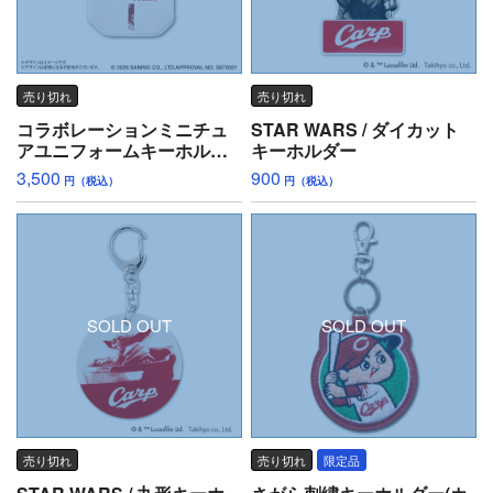
売り切れ
売り切れ
コラボレーションミニチュ
STAR WARS / ダイカット
アユニフォームキーホルダ
キーホルダー
ー「ハローキティ」
3,500
900
円（税込）
円（税込）
SOLD OUT
SOLD OUT
売り切れ
売り切れ
限定品