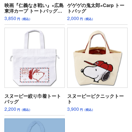
映画『仁義なき戦い』×広島
ゲゲゲの鬼太郎×Carp トー
東洋カープ トートバッグ
トバッグ
（ティアドロップ坊や）
3,850
2,000
円（税込）
円（税込）
スヌーピー絞り巾着トート
スヌーピーピクニックトー
バッグ
ト
2,200
3,900
円（税込）
円（税込）