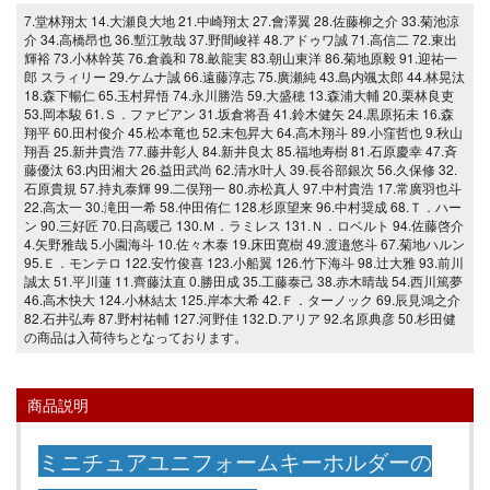
7.堂林翔太 14.大瀬良大地 21.中崎翔太 27.會澤翼 28.佐藤柳之介 33.菊池涼
介 34.高橋昂也 36.塹江敦哉 37.野間峻祥 48.アドゥワ誠 71.高信二 72.東出
輝裕 73.小林幹英 76.倉義和 78.畝龍実 83.朝山東洋 86.菊地原毅 91.迎祐一
郎 スラィリー 29.ケムナ誠 66.遠藤淳志 75.廣瀬純 43.島内颯太郎 44.林晃汰
18.森下暢仁 65.玉村昇悟 74.永川勝浩 59.大盛穂 13.森浦大輔 20.栗林良吏
53.岡本駿 61.Ｓ．ファビアン 31.坂倉将吾 41.鈴木健矢 24.黒原拓未 16.森
翔平 60.田村俊介 45.松本竜也 52.末包昇大 64.高木翔斗 89.小窪哲也 9.秋山
翔吾 25.新井貴浩 77.藤井彰人 84.新井良太 85.福地寿樹 81.石原慶幸 47.斉
藤優汰 63.内田湘大 26.益田武尚 62.清水叶人 39.長谷部銀次 56.久保修 32.
石原貴規 57.持丸泰輝 99.二俣翔一 80.赤松真人 97.中村貴浩 17.常廣羽也斗
22.高太一 30.滝田一希 58.仲田侑仁 128.杉原望来 96.中村奨成 68.Ｔ．ハー
ン 90.三好匠 70.日高暖己 130.Ｍ．ラミレス 131.Ｎ．ロベルト 94.佐藤啓介
4.矢野雅哉 5.小園海斗 10.佐々木泰 19.床田寛樹 49.渡邉悠斗 67.菊地ハルン
95.Ｅ．モンテロ 122.安竹俊喜 123.小船翼 126.竹下海斗 98.辻大雅 93.前川
誠太 51.平川蓮 11.齊藤汰直 0.勝田成 35.工藤泰己 38.赤木晴哉 54.西川篤夢
46.高木快大 124.小林結太 125.岸本大希 42.Ｆ．ターノック 69.辰見鴻之介
82.石井弘寿 87.野村祐輔 127.河野佳 132.D.アリア 92.名原典彦 50.杉田健
の商品は入荷待ちとなっております。
商品説明
ミニチュアユニフォームキーホルダーの