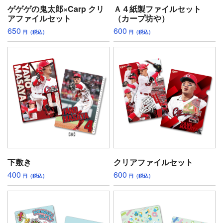
ゲゲゲの鬼太郎×Carp クリ
Ａ４紙製ファイルセット
アファイルセット
（カープ坊や）
650
600
円（税込）
円（税込）
下敷き
クリアファイルセット
400
600
円（税込）
円（税込）