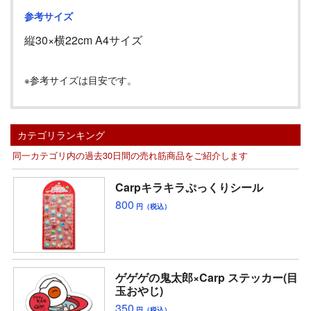
参考サイズ
縦
30
×横
22cm A4
サイズ
※参考サイズは目安です。
カテゴリランキング
同一カテゴリ内の過去30日間の売れ筋商品をご紹介します
Carpキラキラぷっくりシール
800
円（税込）
ゲゲゲの鬼太郎×Carp ステッカー(目
玉おやじ)
350
円（税込）