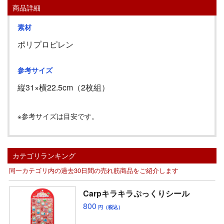
商品詳細
素材
ポリプロピレン
参考サイズ
縦
31
×横
22.5
cm
（
2
枚組）
※参考サイズは目安です。
カテゴリランキング
同一カテゴリ内の過去30日間の売れ筋商品をご紹介します
Carpキラキラぷっくりシール
800
円（税込）