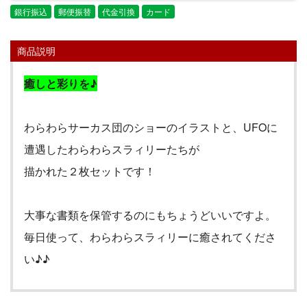
銀行振込
郵便振替
代金引換
カード
商品説明
癒しと彩りを♪
わらわらサーカス団のショーのイラストと、
UFO
に
遭遇したわらわらスラィリーたちが
描かれた２枚セットです！
大事な書類を保管するのにもちょうどいいですよ。
毎日使って、わらわらスラィリーに癒されてくださ
い♪♪