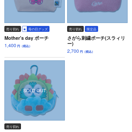
売り切れ
母の日グッズ
売り切れ
限定品
Mother's day ポーチ
さがら刺繍ポーチ(スラィリ
ー)
1,400
円（税込）
2,700
円（税込）
SOLD OUT
売り切れ