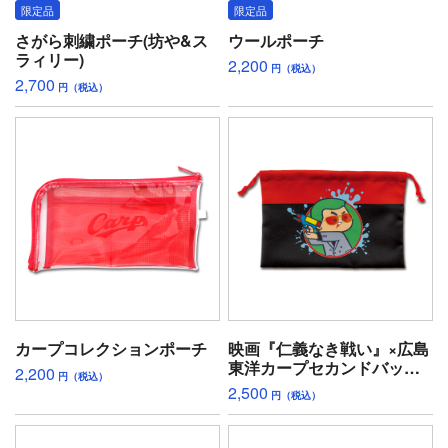
限定品
限定品
さがら刺繍ポーチ(坊や&ス
ウールポーチ
ラィリー)
2,200
円（税込）
2,700
円（税込）
カープコレクションポーチ
映画『仁義なき戦い』×広島
東洋カープセカンドバッグ
2,200
円（税込）
風巾着(ティアドロップ坊や)
2,500
円（税込）