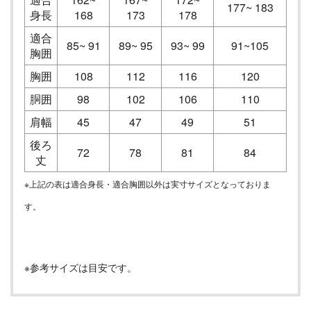
177~ 183
身長
168
173
178
適合
85~ 91
89~ 95
93~ 99
91~105
胸囲
胸囲
108
112
116
120
胴囲
98
102
106
110
肩幅
45
47
49
51
後ろ
72
78
81
84
丈
※上記の表は適合身長・適合胸囲以外は実寸サイズとなっておりま
す。
※参考サイズは目安です。