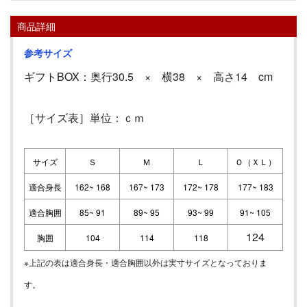
商品詳細
参考サイズ
ギフトBOX：奥行30.5 × 横38 × 高さ14 cm
［サイズ表］単位：ｃｍ
サイズ
Ｓ
Ｍ
Ｌ
Ｏ（ＸＬ）
適合身長
162~ 168
167~ 173
172~ 178
177~ 183
適合胸囲
85~ 91
89~ 95
93~ 99
91~ 105
124
胸囲
104
114
118
※上記の表は適合身長・適合胸囲以外は実寸サイズとなっておりま
す。