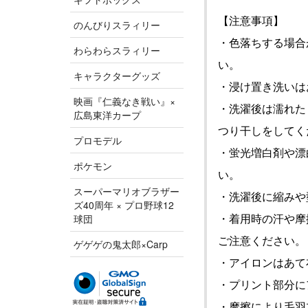
【注意事項】
のんびりスラィリー
・色落ちする場合
わらわらスラィリー
い。
キャラクターグッズ
・浸け置き洗いは
映画『仁義なき戦い』×
・洗濯後は濡れた
広島東洋カープ
つり干しをしてく
プロモデル
・蛍光増白剤や漂
ポケモン
い。
スーパーマリオブラザー
・洗濯後に縮みや
ズ40周年 × プロ野球12
・着用時の汗や摩
球団
ご注意ください。
ゲゲゲの鬼太郎×Carp
・アイロンはあて
・プリント部分に
・摩擦により毛羽