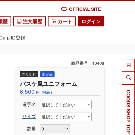
OFFICIAL SITE
履歴
注文履歴
カート
ログイン
Carp ID登録
商品番号：10408
売り切れ
限定品
バスケ風ユニフォーム
6,500
円（税込）
GOODS SHOP TOP
選手名
サイズ
数量