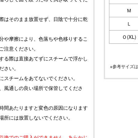
Ｍ
際はそのまま放置せず、日陰で十分に乾
Ｌ
Ｏ(XL)
分や摩擦により、色落ちや色移りするこ
ご注意ください。
する際は直接あてずにスチームで浮かし
※参考サイズ
ださい。
にスチームをあてないでください。
、風通しの良い場所で保管してくださ
時間あたりますと変色の原因になります
場所には放置しないでください。
引換でのご購入ができません
。あらかじ