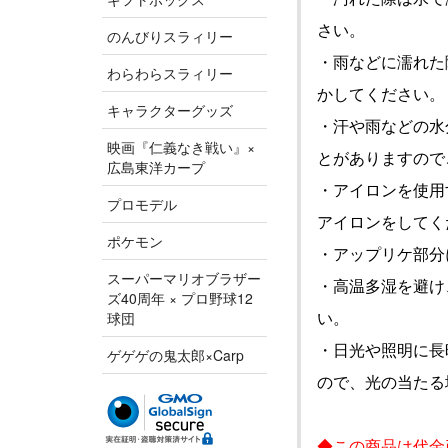
さい。
のんびりスラィリー
・雨などに濡れた
わらわらスラィリー
かしてください。
キャラクターグッズ
・汗や雨などの水
映画『仁義なき戦い』×
とがありますので
広島東洋カープ
・アイロンを使用
プロモデル
アイロンをしてく
ポケモン
・アップリケ部分
スーパーマリオブラザー
・高温多湿を避け
ズ40周年 × プロ野球12
い。
球団
・日光や照明に長
ゲゲゲの鬼太郎×Carp
ので、光の当たる
◆この商品は
代金