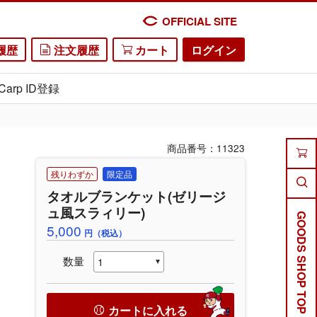
OFFICIAL SITE
履歴
注文履歴
カート
ログイン
Carp ID登録
商品番号：11323
残りわずか
限定品
タオルブランケット(ゼリージ
ュ風スラィリー)
GOODS SHOP TOP
5,000
円（税込）
数量
カートに入れる