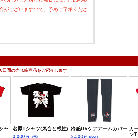
合がございますので、予めご了承くださ
30日間の売れ筋商品をご紹介します
シャ
名原Tシャツ(気合と根性)
冷感UVケアアームカバー
カ
ン
3,000
2,300
円（税込）
円（税込）