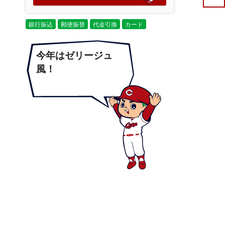
銀行振込
郵便振替
代金引換
カード
今年はゼリージュ
風！