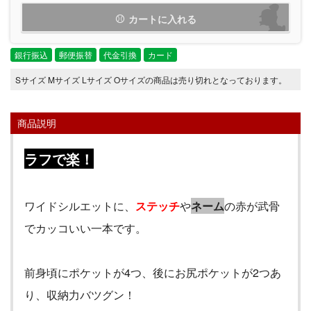
カートに入れる
銀行振込
郵便振替
代金引換
カード
Sサイズ Mサイズ Lサイズ Oサイズの商品は売り切れとなっております。
商品説明
ラフで楽！
ワイドシルエットに、
ステッチ
や
ネーム
の赤が武骨
でカッコいい一本です。
前身頃にポケットが
4
つ、後にお尻ポケットが
2
つあ
り、収納力バツグン！