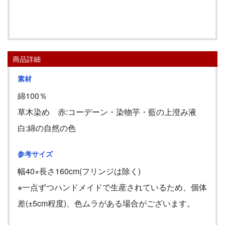
商品詳細
素材
綿100％
草木染め 赤:コーデーン・染物芋・藍の上澄み液
白:綿の自然の色
参考サイズ
幅
40
×長さ
160cm(
フリンジは除く
)
※一点ずつハンドメイドで生産されているため、個体
差
(
±
5cm
程度
)
、色ムラがある場合がございます。