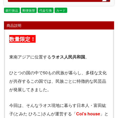
銀行振込
郵便振替
代金引換
カード
商品説明
数量限定！
東南アジアに位置する
ラオス人民共和国
。
ひとつの国の中で50もの民族が暮らし、多様な文化
が共存するこの国では、民族ごとに特徴的な民芸品
が発展してき
ました
。
今回は、そんなラオス現地に暮らす日本人・富田紘
子(とみた ひろこ)さんが運営する「
Coi
’
s house
」と