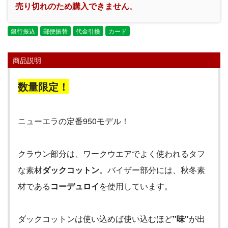
売り切れのため購入できません
。
銀行振込
郵便振替
代金引換
カード
商品説明
数量限定！
ニューエラの定番
950
モデル！
クラウン部分は、ワークウエアでよく使われるタフ
な素材
ダックコットン
。バイザー部分には、秋冬素
材である
コーデュロイ
を使用しています。
ダックコットンは使い込めば使い込むほど
"
味
"
が出