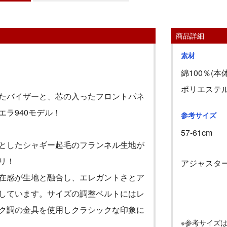
商品詳細
素材
綿100％(本
ポリエステル
たバイザーと、芯の入ったフロントパネ
エラ
940
モデル！
参考サイズ
57-61cm
としたシャギー起毛のフランネル生地が
リ！
アジャスタ
在感が生地と融合し、エレガントさとア
しています。サイズの調整ベルトにはレ
ク調の金具を使用しクラシックな印象に
※参考サイズ