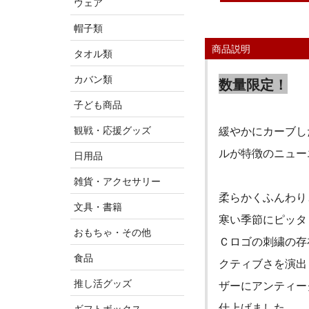
ウェア
帽子類
商品説明
タオル類
カバン類
数量限定！
子ども商品
観戦・応援グッズ
緩やかにカーブし
ルが特徴のニュー
日用品
雑貨・アクセサリー
柔らかくふんわり
文具・書籍
寒い季節にピッタ
おもちゃ・その他
Ｃロゴの刺繍の存
食品
クティブさを演出
推し活グッズ
ザーにアンティー
仕上げました。
ギフトボックス