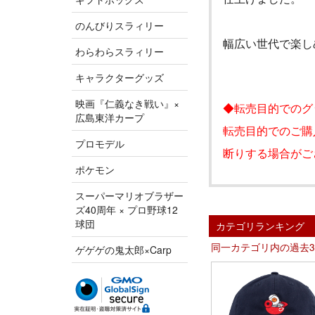
のんびりスラィリー
幅広い世代で楽し
わらわらスラィリー
キャラクターグッズ
映画『仁義なき戦い』×
◆転売目的でのグ
広島東洋カープ
転売目的でのご購
プロモデル
断りする場合がご
ポケモン
スーパーマリオブラザー
ズ40周年 × プロ野球12
球団
カテゴリランキング
同一カテゴリ内の過去
ゲゲゲの鬼太郎×Carp