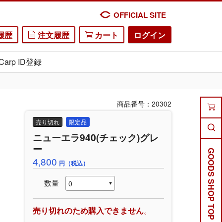
OFFICIAL SITE
履歴
注文履歴
カート
ログイン
Carp ID登録
商品番号：20302
売り切れ
限定品
ニューエラ940(チェック)グレ
ー
GOODS SHOP TOP
4,800
円（税込）
数量
売り切れのため購入できません
。