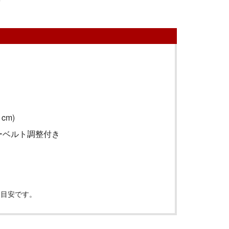
1cm)
ーベルト調整付き
は目安です。