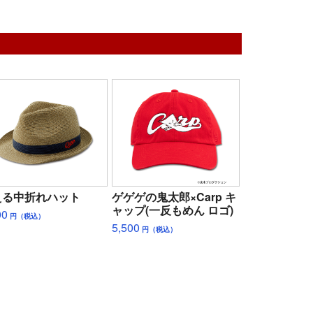
える中折れハット
ゲゲゲの鬼太郎×Carp キ
ャップ(一反もめん ロゴ)
00
円（税込）
5,500
円（税込）