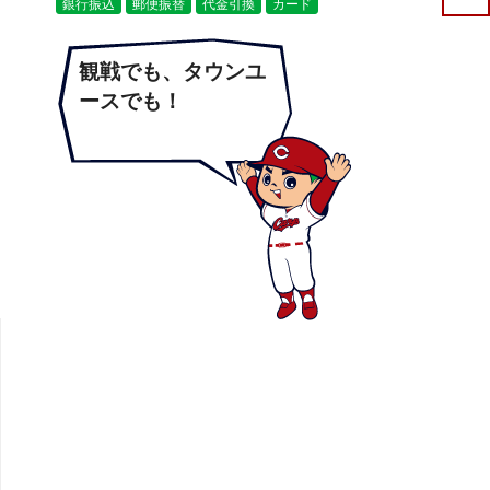
銀行振込
郵便振替
代金引換
カード
観戦でも、タウンユ
ースでも！