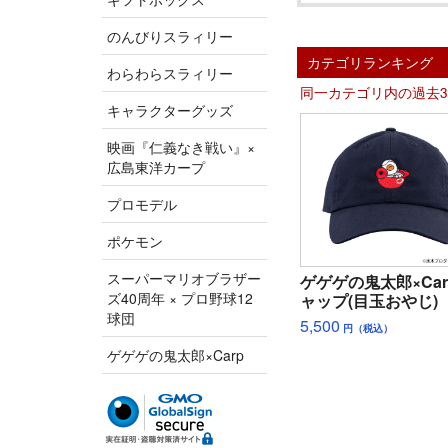
のんびりスラィリー
カテゴリランキング
わらわらスラィリー
同一カテゴリ内の過去
キャラクターグッズ
映画『仁義なき戦い』×
広島東洋カープ
プロモデル
ポケモン
スーパーマリオブラザー
ゲゲゲの鬼太郎×Car
ズ40周年 × プロ野球12
ャップ(目玉おやじ)
球団
5,500
円（税込）
ゲゲゲの鬼太郎×Carp