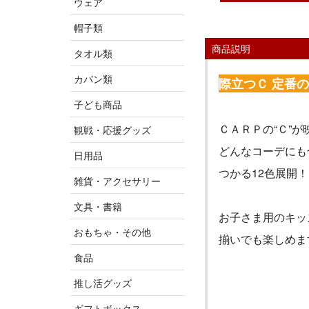
ウェア
帽子類
商品説明
タオル類
カバン類
際立つＣ 定番
子ども商品
ＣＡＲＰの
“
Ｃ
”
が
観戦・応援グッズ
どんなコーデにも
日用品
つかる
12
色展開！
雑貨・アクセサリー
文具・書籍
お子さま用のキッ
おもちゃ・その他
揃いでも楽しめま
食品
推し活グッズ
ギフトボックス