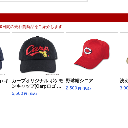
30日間の売れ筋商品をご紹介します
p キ
カープオリジナル ポケモ
野球帽シニア
洗
ンキャップ(Carpロゴ ピ
2,500
3,0
円（税込）
カチュウ)
5,500
円（税込）