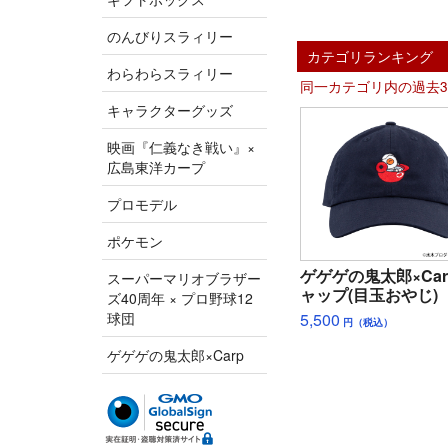
のんびりスラィリー
カテゴリランキング
わらわらスラィリー
同一カテゴリ内の過去
キャラクターグッズ
映画『仁義なき戦い』×
広島東洋カープ
プロモデル
ポケモン
ゲゲゲの鬼太郎×Car
スーパーマリオブラザー
ャップ(目玉おやじ)
ズ40周年 × プロ野球12
5,500
球団
円（税込）
ゲゲゲの鬼太郎×Carp