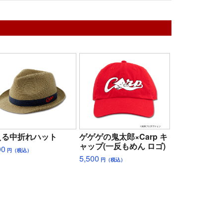
える中折れハット
ゲゲゲの鬼太郎×Carp キ
ャップ(一反もめん ロゴ)
00
円（税込）
5,500
円（税込）