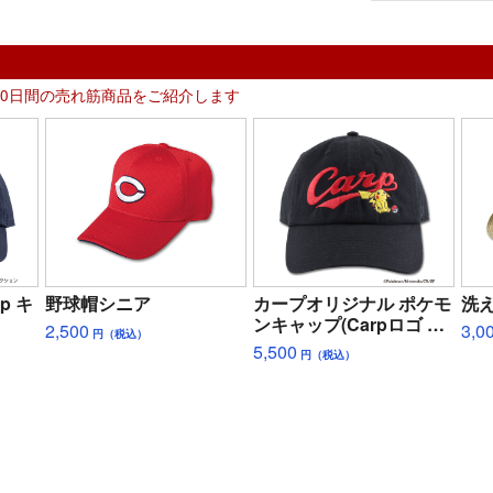
30日間の売れ筋商品をご紹介します
p キ
野球帽シニア
カープオリジナル ポケモ
洗
ンキャップ(Carpロゴ ピ
2,500
3,0
円（税込）
カチュウ)
5,500
円（税込）