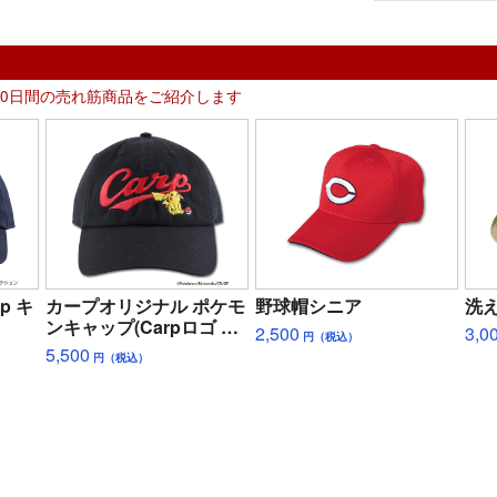
30日間の売れ筋商品をご紹介します
p キ
カープオリジナル ポケモ
野球帽シニア
洗
ンキャップ(Carpロゴ ピ
2,500
3,0
円（税込）
カチュウ)
5,500
円（税込）