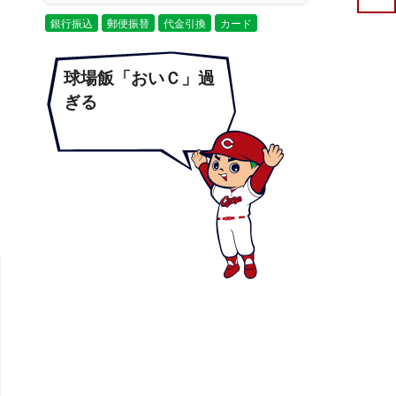
銀行振込
郵便振替
代金引換
カード
球場飯「おいＣ」過
ぎる