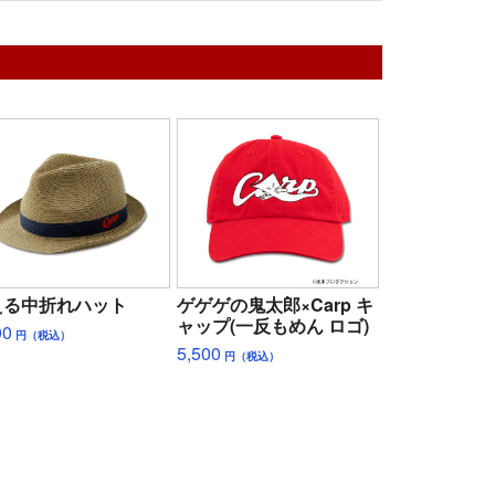
える中折れハット
ゲゲゲの鬼太郎×Carp キ
ャップ(一反もめん ロゴ)
00
円（税込）
5,500
円（税込）