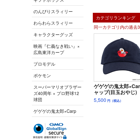
のんびりスラィリー
カテゴリランキング
わらわらスラィリー
同一カテゴリ内の過去
キャラクターグッズ
映画『仁義なき戦い』×
広島東洋カープ
プロモデル
ポケモン
ゲゲゲの鬼太郎×Car
スーパーマリオブラザー
ャップ(目玉おやじ)
ズ40周年 × プロ野球12
5,500
球団
円（税込）
ゲゲゲの鬼太郎×Carp