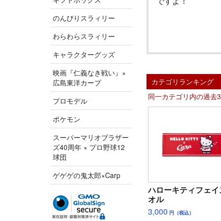
ですよ！
のんびりスラィリー
わらわらスラィリー
キャラクターグッズ
映画『仁義なき戦い』×
カテゴリランキング
広島東洋カープ
同一カテゴリ内の過去
プロモデル
ポケモン
スーパーマリオブラザー
ズ40周年 × プロ野球12
球団
ゲゲゲの鬼太郎×Carp
ハローキティフェイ
オル
3,000
円（税込）