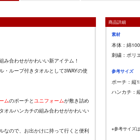
商品詳細
素材
本体：綿10
刺繍：ポリエ
組み合わせがかわいい新アイテム！
ル・ループ付きタオルとして
3WAY
の使
参考サイズ
ポーチ：縦
1
ハンカチ：
ーム
のポーチと
ユニフォーム
が敷き詰め
タオルハンカチの組み合わせがかわいい
※参考サイズ
ルなので、お出かけに持って行くと便利