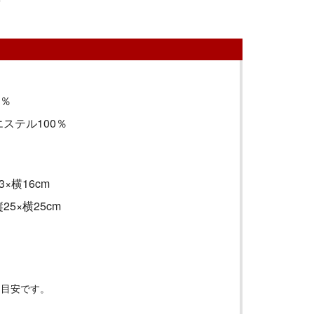
0％
ステル100％
3
×横
16cm
縦
25
×横
25cm
は目安です。